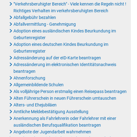
"Verkehrsberuhigter Bereich" - Viele kennen die Regeln nicht !
Rat & Politik
Richtiges Verhalten im verkehrsberuhigten Bereich
Abfallgebühr bezahlen
Sicherheit & Ordnung
Abfallvermittlung - Genehmigung
Adoption eines ausländischen Kindes Beurkundung im
Standesamt
Geburtenregister
Steuern & Wiederkehrende Beiträge
Adoption eines deutschen Kindes Beurkundung im
Geburtenregister
Wahlen
Adressänderung auf der eID-Karte beantragen
Adressänderung im elektronischen Identitätsnachweis
Hinweisgeberschutzgesetz
beantragen
Arbeitskreis Digitales
Ahnenforschung
Allgemeinbildende Schulen
Als volljährige Person erstmalig einen Reisepass beantragen
Alten Führerschein in neuen Führerschein umtauschen
Alters- und Ehejubiläen
Amtliche Meldebestätigung Ausstellung
Anerkennung als Fahrlehrerin oder Fahrlehrer mit einer
ausländischen Berufsqualifikation beantragen
Angebote der Jugendarbeit wahrnehmen