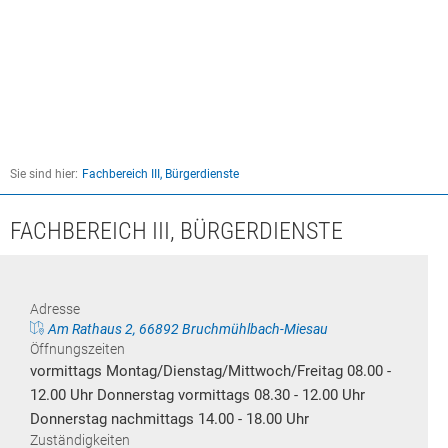
RATHAUS
FREIZEIT & LEBEN
WIRTSCHAFT & SOZIALES
VER- & ENTSORGUNG
IMPRESSUM
DATENSCHUTZ
BARRI
Allgemeines
Ferienprogramm
Amtliche Bekanntmachungen
Hallenanmietung
RATHAUS ONLINE
Gewerbeflächen & Immobilien
Strom
Ansprechpartner/innen
Kirchengemeinden
Existenzgründer & Unternehmer
Wasser
Bürgermeister und Ortsbürgermeister/in
Kultur
Sie sind hier:
Fachbereich III, Bürgerdienste
Schulen
Abwasser
Themen/Leistungen
Geschichte
Medienzentren
Müll
FACHBEREICH III, BÜRGERDIENSTE
Formulare/Verfahren
Sport- und Freizeiteinrichtungen
Kindertagesstätten
Formulardepot
Bauen & Wohnen
Waldwarmfreibad
Senioren
Umwelt
Adresse
Behördenwegweiser
Tourismus
Am Rathaus 2, 66892 Bruchmühlbach-Miesau
sonstige soziale Hilfen
Öffnungszeiten
Bürgerbüro
Veranstaltungen
vormittags Montag/Dienstag/Mittwoch/Freitag 08.00 -
12.00 Uhr Donnerstag vormittags 08.30 - 12.00 Uhr
Kasse & Finanzen
Vereine
Donnerstag nachmittags 14.00 - 18.00 Uhr
KFZ
Zuständigkeiten