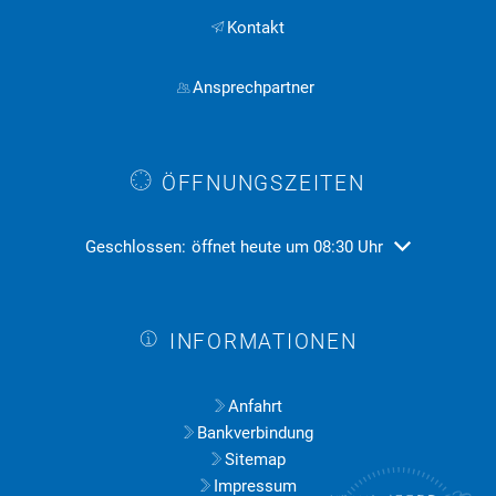
Kontakt
Ansprechpartner
ÖFFNUNGSZEITEN
Klicken, um weitere Öffnungs- oder Schließzeiten ausz
Geschlossen:
öffnet heute um 08:30 Uhr
INFORMATIONEN
Anfahrt
Bankverbindung
Sitemap
Impressum