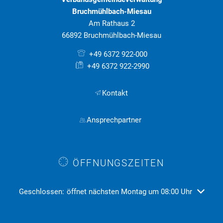
Bruchmühlbach-Miesau
Am Rathaus 2
66892 Bruchmühlbach-Miesau
+49 6372 922-000
+49 6372 922-2990
Kontakt
Ansprechpartner
ÖFFNUNGSZEITEN
Klicken, um weitere Öffnungs- oder Schließzeiten auszublend
Geschlossen:
öffnet nächsten Montag um 08:00 Uhr