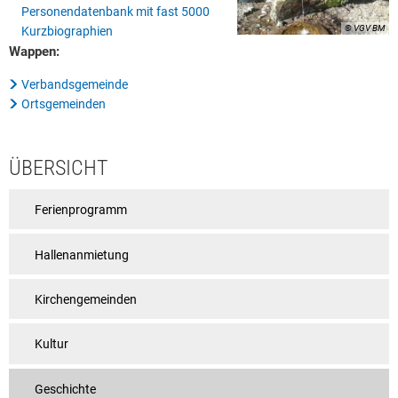
Personendatenbank mit fast 5000
Rat & Politik
© VGV BM
Kurzbiographien
Wappen:
Sicherheit & Ordnung
Verbandsgemeinde
Standesamt
Ortsgemeinden
Steuern & Wiederkehrende Beiträge
Wahlen
ÜBERSICHT
Hinweisgeberschutzgesetz
Ferienprogramm
Arbeitskreis Digitales
Hallenanmietung
Kirchengemeinden
Kultur
Geschichte