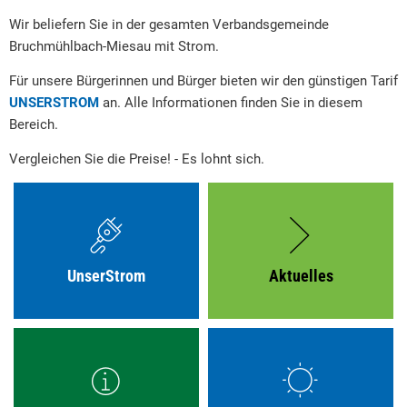
Wir beliefern Sie in der gesamten Verbandsgemeinde
Rat & Politik
Bruchmühlbach-Miesau mit Strom.
Sicherheit & Ordnung
Für unsere Bürgerinnen und Bürger bieten wir den günstigen Tarif
Standesamt
UNSERSTROM
an. Alle Informationen finden Sie in diesem
Bereich.
Steuern & Wiederkehrende Beiträge
Vergleichen Sie die Preise! - Es lohnt sich.
Wahlen
Hinweisgeberschutzgesetz
Arbeitskreis Digitales
UnserStrom
Aktuelles