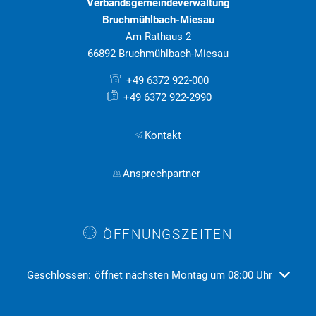
Verbandsgemeindeverwaltung
Bruchmühlbach-Miesau
Am Rathaus 2
66892 Bruchmühlbach-Miesau
+49 6372 922-000
+49 6372 922-2990
Kontakt
Ansprechpartner
ÖFFNUNGSZEITEN
Klicken, um weitere Öffnungs- oder Schließzeiten auszublend
Geschlossen:
öffnet nächsten Montag um 08:00 Uhr