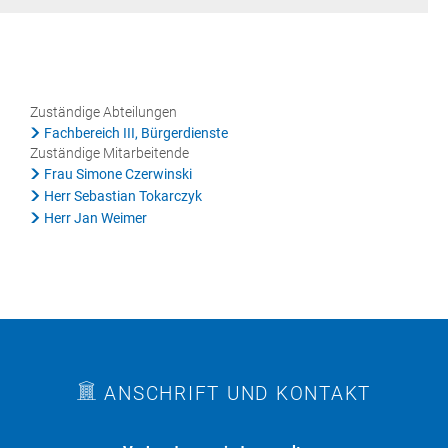
Rat & Politik
Sicherheit & Ordnung
Standesamt
Zuständige Abteilungen
Fachbereich III, Bürgerdienste
Steuern & Wiederkehrende Beiträge
Zuständige Mitarbeitende
Frau Simone Czerwinski
Wahlen
Herr Sebastian Tokarczyk
Hinweisgeberschutzgesetz
Herr Jan Weimer
Arbeitskreis Digitales
ANSCHRIFT UND KONTAKT