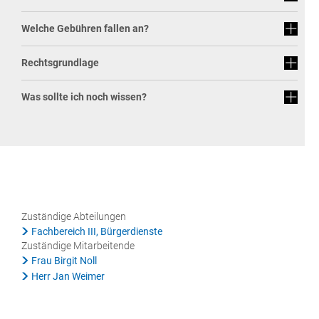
Rat & Politik
Welche Gebühren fallen an?
Sicherheit & Ordnung
Rechtsgrundlage
Standesamt
Was sollte ich noch wissen?
Steuern & Wiederkehrende Beiträge
Wahlen
Hinweisgeberschutzgesetz
Arbeitskreis Digitales
Zuständige Abteilungen
Fachbereich III, Bürgerdienste
Zuständige Mitarbeitende
Frau Birgit Noll
Herr Jan Weimer