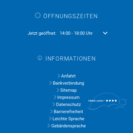
ÖFFNUNGSZEITEN
Klicken, um weitere Öffnungs- oder Schließzeiten aus
Jetzt geöffnet:
14:00
-
18:00
Uhr
Von 14:00 bis 18
INFORMATIONEN
Anfahrt
Bankverbindung
Sitemap
Impressum
Datenschutz
Barrierefreiheit
Leichte Sprache
Gebärdensprache