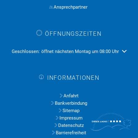
Ansprechpartner
ÖFFNUNGSZEITEN
Klicken, um weitere Öffnungs- oder Schließzeiten auszublend
Geschlossen:
öffnet nächsten Montag um 08:00 Uhr
INFORMATIONEN
Anfahrt
Bankverbindung
Sitemap
Impressum
Datenschutz
Barrierefreiheit