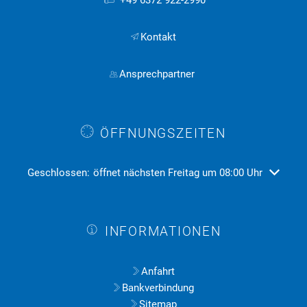
+49 6372 922-2990
Kontakt
Ansprechpartner
ÖFFNUNGSZEITEN
Klicken, um weitere Öffnungs- oder Schließzeiten auszublend
Geschlossen:
öffnet nächsten Freitag um 08:00 Uhr
INFORMATIONEN
Anfahrt
Bankverbindung
Sitemap