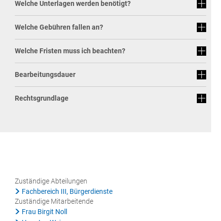
Welche Unterlagen werden benötigt?
Rat & Politik
Welche Gebühren fallen an?
Sicherheit & Ordnung
Standesamt
Welche Fristen muss ich beachten?
Steuern & Wiederkehrende Beiträge
Bearbeitungsdauer
Wahlen
Rechtsgrundlage
Hinweisgeberschutzgesetz
Arbeitskreis Digitales
Zuständige Abteilungen
Fachbereich III, Bürgerdienste
Zuständige Mitarbeitende
Frau Birgit Noll