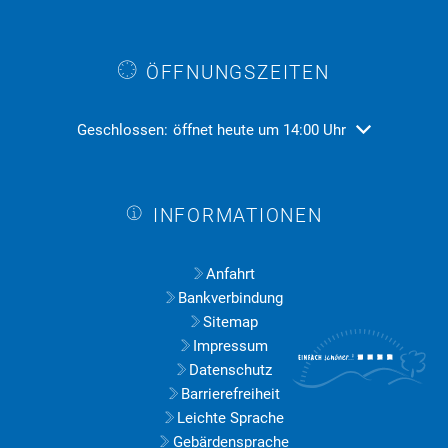
ÖFFNUNGSZEITEN
Klicken, um weitere Öffnungs- oder Schließzeiten ausz
Geschlossen:
öffnet heute um 14:00 Uhr
INFORMATIONEN
Anfahrt
Bankverbindung
Sitemap
Impressum
Datenschutz
Barrierefreiheit
Leichte Sprache
Gebärdensprache