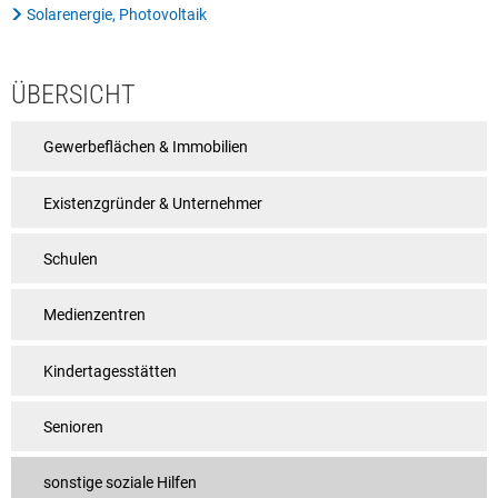
Solarenergie, Photovoltaik
Rat & Politik
Sicherheit & Ordnung
ÜBERSICHT
Standesamt
Gewerbeflächen & Immobilien
Steuern & Wiederkehrende Beiträge
Wahlen
Existenzgründer & Unternehmer
Hinweisgeberschutzgesetz
Schulen
Arbeitskreis Digitales
Medienzentren
Kindertagesstätten
Senioren
sonstige soziale Hilfen