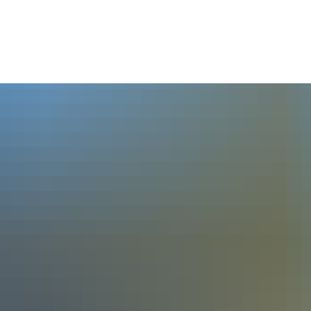
Seite einstellen
SUM
DATENSCHUTZ
BARRIEREFREIHEIT
LEICHTE SPRA
TSCHAFT & SOZIALES
VER- & ENTSORGUNG
rbeflächen & Immobilien
Strom
tenzgründer & Unternehmer
Wasser
len
Abwasser
enzentren
Müll
rtagesstätten
Formulardepot
oren
Umwelt
ige soziale Hilfen