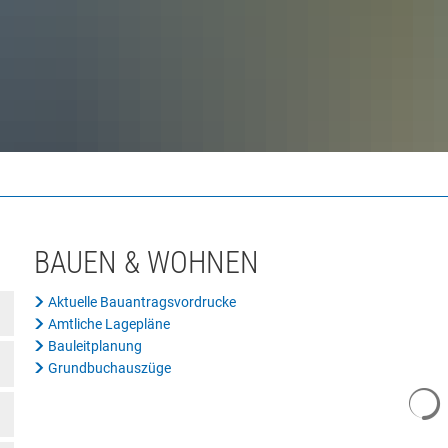
BAUEN & WOHNEN
Aktuelle Bauantragsvordrucke
Amtliche Lagepläne
Bauleitplanung
Grundbuchauszüge
S