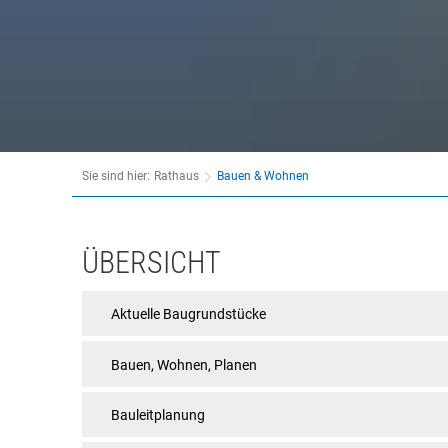
Behördenwegweiser
Tourismus
Bürgerbüro
Veranstaltungen
Kasse & Finanzen
Vereine
KFZ
Rat & Politik
Sie sind hier:
Rathaus
Bauen & Wohnen
Sicherheit & Ordnung
Standesamt
Bauen
ÜBERSICHT
Steuern & Wiederkehrende Beiträge
&
Aktuelle Baugrundstücke
Wahlen
Wohnen
Hinweisgeberschutzgesetz
Bauen, Wohnen, Planen
Arbeitskreis Digitales
Bauleitplanung