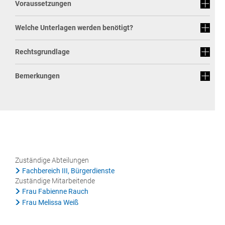
Voraussetzungen
Rat & Politik
Welche Unterlagen werden benötigt?
Sicherheit & Ordnung
Standesamt
Rechtsgrundlage
Steuern & Wiederkehrende Beiträge
Bemerkungen
Wahlen
Hinweisgeberschutzgesetz
Arbeitskreis Digitales
Zuständige Abteilungen
Fachbereich III, Bürgerdienste
Zuständige Mitarbeitende
Frau Fabienne Rauch
Frau Melissa Weiß