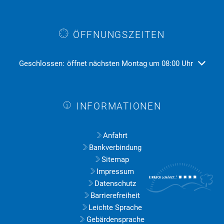
ÖFFNUNGSZEITEN
Klicken, um weitere Öffnungs- oder Schließzeiten auszublend
Geschlossen:
öffnet nächsten Montag um 08:00 Uhr
INFORMATIONEN
Anfahrt
Bankverbindung
Sitemap
Impressum
Datenschutz
Barrierefreiheit
Leichte Sprache
Gebärdensprache