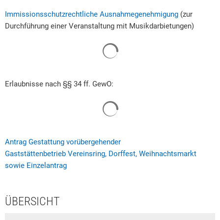
Rat & Politik
Immissionsschutzrechtliche Ausnahmegenehmigung
(zur
Durchführung einer Veranstaltung mit Musikdarbietungen)
Sicherheit & Ordnung
Suchergebnisse werden geladen
Standesamt
Steuern & Wiederkehrende Beiträge
Erlaubnisse nach §§ 34 ff. GewO:
Wahlen
Suchergebnisse werden geladen
Hinweisgeberschutzgesetz
Arbeitskreis Digitales
Antrag Gestattung vorübergehender
Gaststättenbetrieb Vereinsring, Dorffest, Weihnachtsmarkt
sowie Einzelantrag
ÜBERSICHT