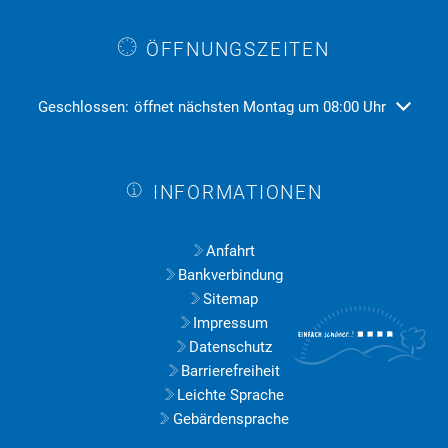
ÖFFNUNGSZEITEN
Klicken, um weitere Öffnungs- oder Schließzeiten auszublend
Geschlossen:
öffnet nächsten Montag um 08:00 Uhr
INFORMATIONEN
Anfahrt
Bankverbindung
Sitemap
Impressum
Datenschutz
Barrierefreiheit
Leichte Sprache
Gebärdensprache