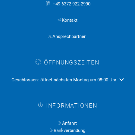
+49 6372 922-2990
Kontakt
Ansprechpartner
ÖFFNUNGSZEITEN
Klicken, um weitere Öffnungs- oder Schließzeiten auszublend
Geschlossen:
öffnet nächsten Montag um 08:00 Uhr
INFORMATIONEN
Anfahrt
Bankverbindung