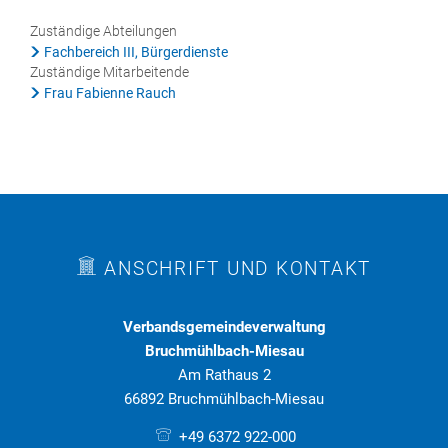
Rat & Politik
Zuständige Abteilungen
Fachbereich III, Bürgerdienste
Sicherheit & Ordnung
Zuständige Mitarbeitende
Frau Fabienne Rauch
Standesamt
Steuern & Wiederkehrende Beiträge
Wahlen
Hinweisgeberschutzgesetz
Arbeitskreis Digitales
ANSCHRIFT UND KONTAKT
Verbandsgemeindeverwaltung
Bruchmühlbach-Miesau
Am Rathaus 2
66892 Bruchmühlbach-Miesau
+49 6372 922-000