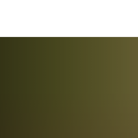
IMPRES
RATHAUS
FREIZEIT & LEBEN
WIR
Allgemeines
Ferienprogramm
Gewe
Amtliche Bekanntmachungen
Hallenanmietung
Exis
Ansprechpartner/innen
Kirchengemeinden
Schu
Bürgermeister und Ortsbürgermeister/in
Kultur
Medi
Themen/Leistungen
Geschichte
Kinde
Formulare/Verfahren
Sport- und Freizeiteinrichtungen
Seni
Bauen & Wohnen
Waldwarmfreibad
sonst