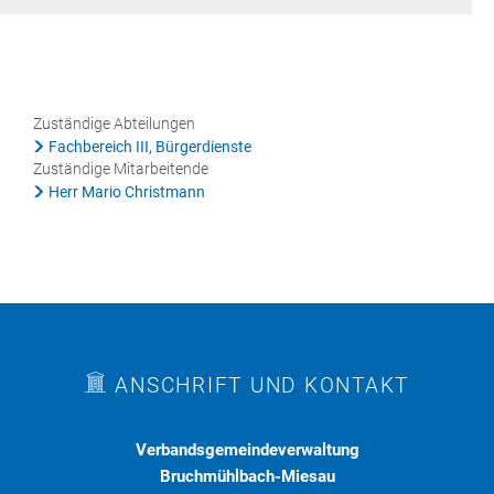
Rat & Politik
Sicherheit & Ordnung
Standesamt
Zuständige Abteilungen
Fachbereich III, Bürgerdienste
Steuern & Wiederkehrende Beiträge
Zuständige Mitarbeitende
Herr Mario Christmann
Wahlen
Hinweisgeberschutzgesetz
Arbeitskreis Digitales
ANSCHRIFT UND KONTAKT
Verbandsgemeindeverwaltung
Bruchmühlbach-Miesau