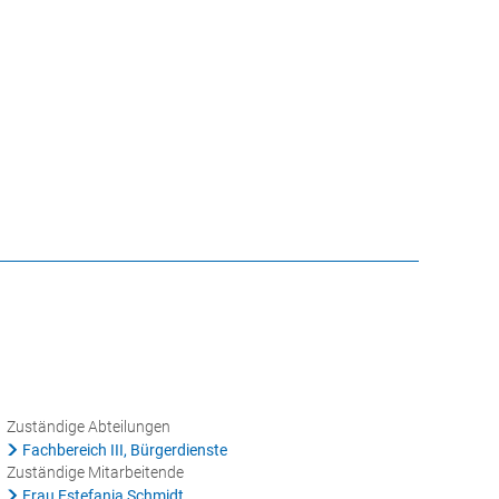
CHE
GEBÄRDENSPRACHE
VERANSTALTUNGEN
ATHAUS ONLINE
Zuständige Abteilungen
Fachbereich III, Bürgerdienste
Zuständige Mitarbeitende
Frau Estefania Schmidt