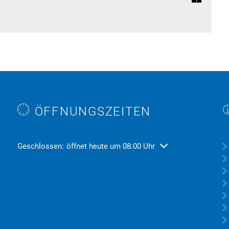
ÖFFNUNGSZEITEN
Klicken, um weitere Öffnungs- oder Schließzeiten auszublend
Geschlossen:
öffnet heute um 08:00 Uhr