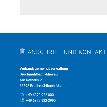
Behördenwegweiser
Tourismus
Bürgerbüro
Veranstaltungen
Kasse & Finanzen
Vereine
KFZ
Rat & Politik
Sicherheit & Ordnung
ANSCHRIFT UND KONTAKT
Standesamt
Steuern & Wiederkehrende Beiträge
Verbandsgemeindeverwaltung
Bruchmühlbach-Miesau
Wahlen
Am Rathaus 2
Hinweisgeberschutzgesetz
66892 Bruchmühlbach-Miesau
Arbeitskreis Digitales
+49 6372 922-000
+49 6372 922-2990