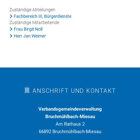
Rat & Politik
Zuständige Abteilungen
Fachbereich III, Bürgerdienste
Sicherheit & Ordnung
Zuständige Mitarbeitende
Frau Birgit Noll
Standesamt
Herr Jan Weimer
Steuern & Wiederkehrende Beiträge
Wahlen
Hinweisgeberschutzgesetz
Arbeitskreis Digitales
ANSCHRIFT UND KONTAKT
Verbandsgemeindeverwaltung
Bruchmühlbach-Miesau
Am Rathaus 2
66892 Bruchmühlbach-Miesau