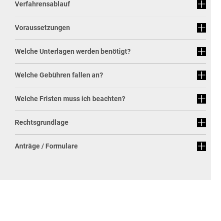
Verfahrensablauf
Rat & Politik
Voraussetzungen
Sicherheit & Ordnung
Standesamt
Welche Unterlagen werden benötigt?
Steuern & Wiederkehrende Beiträge
Welche Gebühren fallen an?
Wahlen
Welche Fristen muss ich beachten?
Hinweisgeberschutzgesetz
Rechtsgrundlage
Arbeitskreis Digitales
Anträge / Formulare