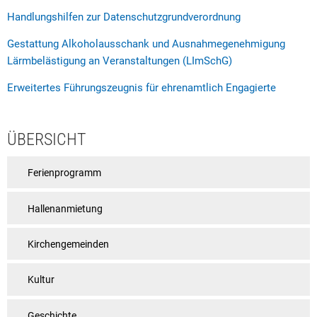
Handlungshilfen zur Datenschutzgrundverordnung
Rat & Politik
Gestattung Alkoholausschank und Ausnahmegenehmigung
Sicherheit & Ordnung
Lärmbelästigung an Veranstaltungen (LImSchG)
Standesamt
Erweitertes Führungszeugnis für ehrenamtlich Engagierte
Steuern & Wiederkehrende Beiträge
Wahlen
ÜBERSICHT
Hinweisgeberschutzgesetz
Ferienprogramm
Arbeitskreis Digitales
Hallenanmietung
Kirchengemeinden
Kultur
Geschichte