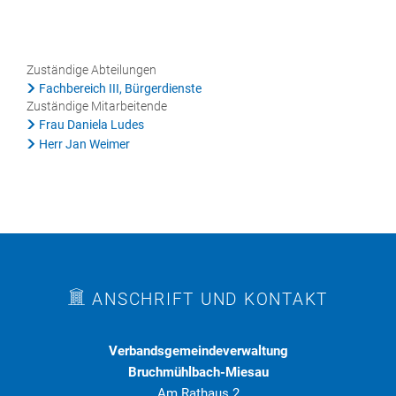
Rat & Politik
Sicherheit & Ordnung
Zuständige Abteilungen
Fachbereich III, Bürgerdienste
Standesamt
Zuständige Mitarbeitende
Steuern & Wiederkehrende Beiträge
Frau Daniela Ludes
Herr Jan Weimer
Wahlen
Hinweisgeberschutzgesetz
Arbeitskreis Digitales
ANSCHRIFT UND KONTAKT
Verbandsgemeindeverwaltung
Bruchmühlbach-Miesau
Am Rathaus 2