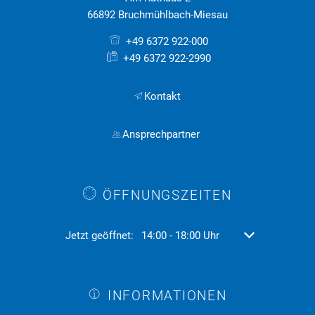
66892 Bruchmühlbach-Miesau
+49 6372 922-000
+49 6372 922-2990
Kontakt
Ansprechpartner
ÖFFNUNGSZEITEN
Klicken, um weitere Öffnungs- oder Schließzeiten aus
Jetzt geöffnet:
14:00
-
18:00
Uhr
Von 14:00 bis 18
INFORMATIONEN