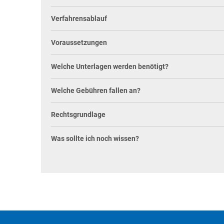
Behördenwegweiser
Tourismus
Verfahrensablauf
Bürgerbüro
Veranstaltungen
Voraussetzungen
Kasse & Finanzen
Vereine
KFZ
Welche Unterlagen werden benötigt?
Rat & Politik
Welche Gebühren fallen an?
Sicherheit & Ordnung
Rechtsgrundlage
Standesamt
Was sollte ich noch wissen?
Steuern & Wiederkehrende Beiträge
Wahlen
Hinweisgeberschutzgesetz
Arbeitskreis Digitales