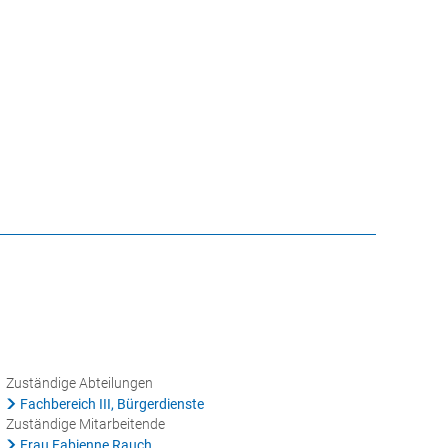
CHE
GEBÄRDENSPRACHE
VERANSTALTUNGEN
ATHAUS ONLINE
Zuständige Abteilungen
Fachbereich III, Bürgerdienste
Zuständige Mitarbeitende
Frau Fabienne Rauch