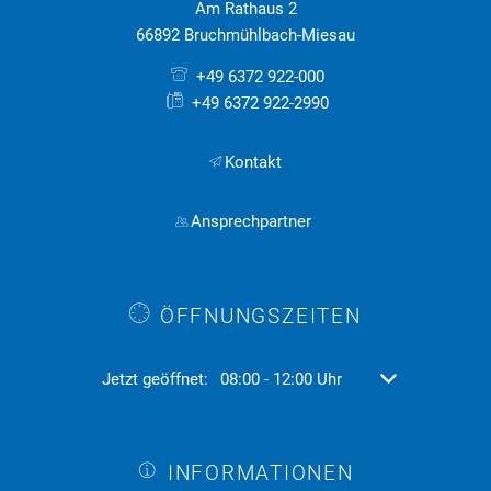
Am Rathaus 2
66892 Bruchmühlbach-Miesau
+49 6372 922-000
+49 6372 922-2990
Kontakt
Ansprechpartner
ÖFFNUNGSZEITEN
Klicken, um weitere Öffnungs- oder Schließzeiten aus
Jetzt geöffnet:
08:00
-
12:00
Uhr
Von 08:00 bis 12
INFORMATIONEN