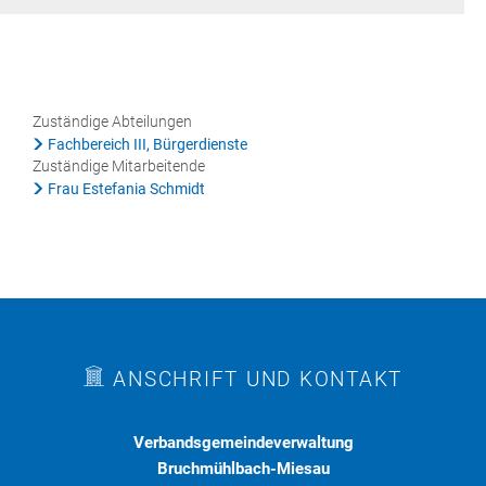
Rat & Politik
Sicherheit & Ordnung
Standesamt
Zuständige Abteilungen
Fachbereich III, Bürgerdienste
Steuern & Wiederkehrende Beiträge
Zuständige Mitarbeitende
Frau Estefania Schmidt
Wahlen
Hinweisgeberschutzgesetz
Arbeitskreis Digitales
ANSCHRIFT UND KONTAKT
Verbandsgemeindeverwaltung
Bruchmühlbach-Miesau