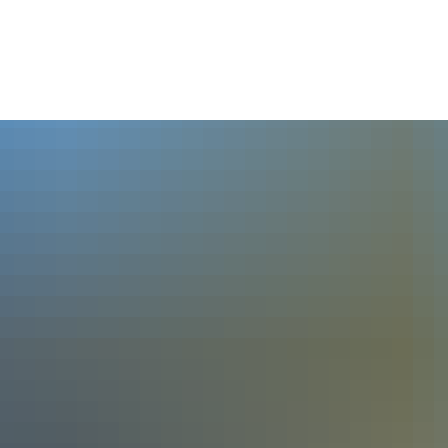
Seite einstellen
SUM
DATENSCHUTZ
BARRIEREFREIHEIT
LEICHTE SPRA
TSCHAFT & SOZIALES
VER- & ENTSORGUNG
rbeflächen & Immobilien
Strom
tenzgründer & Unternehmer
Wasser
len
Abwasser
enzentren
Müll
rtagesstätten
Formulardepot
oren
Umwelt
ige soziale Hilfen