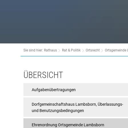
Behördenwegweiser
Tourismus
Bürgerbüro
Veranstaltungen
Kasse & Finanzen
Vereine
KFZ
Rat & Politik
Sie sind hier:
Rathaus
Rat & Politik
Ortsrecht
Ortsgemeinde
Sicherheit & Ordnung
Standesamt
Ehrenordnung
ÜBERSICHT
Steuern & Wiederkehrende Beiträge
Ortsgemeinde
Aufgabenübertragungen
Wahlen
Lambsborn
Hinweisgeberschutzgesetz
Dorfgemeinschaftshaus Lambsborn, Überlassungs-
und Benutzungsbedingungen
Arbeitskreis Digitales
Ehrenordnung Ortsgemeinde Lambsborn