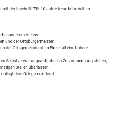
mit der Inschrift "Für 10 Jahre treue Mitarbeit im
,
us besonderem Anlass.
ten und der Ortsbürgermeister.
ann der Ortsgemeinderat im Einzelfall eine höhere
 ihren Selbstverwaltungsaufgaben in Zusammenhang stehen,
nstigen Stellen überlassen.
4 obliegt dem Ortsgemeinderat.
uchergebnisse werden geladen