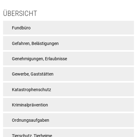
Rat & Politik
ÜBERSICHT
Sicherheit & Ordnung
Fundbüro
Standesamt
Steuern & Wiederkehrende Beiträge
Gefahren, Belästigungen
Wahlen
Genehmigungen, Erlaubnisse
Hinweisgeberschutzgesetz
Gewerbe, Gaststätten
Arbeitskreis Digitales
Katastrophenschutz
Kriminalprävention
Ordnungsaufgaben
Tierschutz, Tierheime