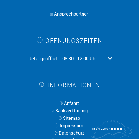
Ansprechpartner
ÖFFNUNGSZEITEN
Klicken, um weitere Öffnungs- oder Schließzeiten aus
Jetzt geöffnet:
08:30
-
12:00
Uhr
Von 08:30 bis 12
INFORMATIONEN
Anfahrt
Bankverbindung
Sitemap
Impressum
Datenschutz