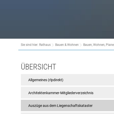
Behördenwegweiser
Tourismus
Bürgerbüro
Veranstaltungen
Kasse & Finanzen
Vereine
KFZ
Rat & Politik
Sie sind hier:
Rathaus
Bauen & Wohnen
Bauen, Wohnen, Plane
Sicherheit & Ordnung
Standesamt
ÜBERSICHT
Steuern & Wiederkehrende Beiträge
Allgemeines (rlpdirekt)
Wahlen
Hinweisgeberschutzgesetz
Architektenkammer-Mitgliederverzeichnis
Arbeitskreis Digitales
Auszüge aus dem Liegenschaftskataster