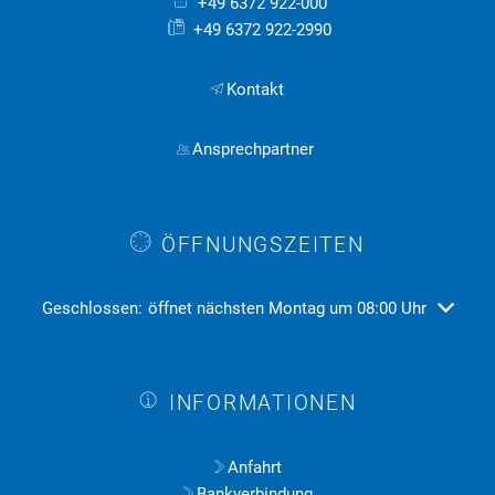
+49 6372 922-000
+49 6372 922-2990
Kontakt
Ansprechpartner
ÖFFNUNGSZEITEN
Klicken, um weitere Öffnungs- oder Schließzeiten auszublend
Geschlossen:
öffnet nächsten Montag um 08:00 Uhr
INFORMATIONEN
Anfahrt
Bankverbindung