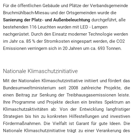
Öffentliche
Für die öffentlichen Gebäude und Plätze der Verbandsgemeinde
Rat & Politik
Bruchmühlbach-Miesau und der Ortsgemeinden wurde die
Plätze
Sicherheit & Ordnung
Sanierung der Platz- und Außenbeleuchtung
durchgeführt, alle
der
bestehenden 116 Leuchten wurden mit LED - Lampen
Standesamt
Verbandsgemeinde
nachgerüstet. Durch den Einsatz moderner Technologie werden
im Jahr ca. 85 % der Stromkosten eingespart werden, die CO2
Steuern & Wiederkehrende Beiträge
Bruchmühlbach-
Emissionen verringern sich in 20 Jahren um ca. 693 Tonnen.
Miesau
Wahlen
und
Hinweisgeberschutzgesetz
Nationale Klimaschutzinitiative
der
Arbeitskreis Digitales
Mit der Nationalen Klimaschutzinitiative initiiert und fördert das
Ortsgemeinden
Bundesumweltministerium seit 2008 zahlreiche Projekte, die
einen Beitrag zur Senkung der Treibhausgasemissionen leiste.
Ihre Programme und Projekte decken ein breites Spektrum an
Klimaschutzaktivitäten ab: Von der Entwicklung langfristiger
Strategien bis hin zu konkreten Hilfestellungen und investiven
Fördermaßnahmen. Die Vielfalt ist Garant für gute Ideen. Die
Nationale Klimaschutzinitiative trägt zu einer Verankerung des