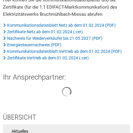
Hier können Sie die Kommunikationsdatenblätter und die
Zertifikate (für die 1:1 EDIFACT-Marktkommunikation) des
Rat & Politik
Elektrizitätswerks Bruchmühlbach-Miesau abrufen:
Sicherheit & Ordnung
Kommunikationsdatenblatt Netz ab dem 01.02.2024 (PDF)
Standesamt
Zertifikate Netz ab dem 01.02.2024 (.cer)
Nachweis für Wiederverkäufer bis 21.05.2027 (PDF)
Steuern & Wiederkehrende Beiträge
Energiesteuernachweis (PDF)
Kommunikationsdatenblatt Vertrieb ab dem 01.02.2024 (PDF)
Wahlen
Zertifikate Vertrieb ab dem 01.02.2024 (.cer)
Hinweisgeberschutzgesetz
Ihr Ansprechpartner:
Arbeitskreis Digitales
Suchergebnisse werden geladen
ÜBERSICHT
Aktuelles