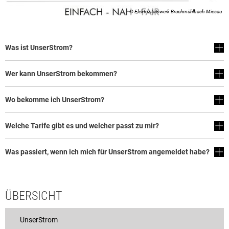
© Elektrizitätswerk Bruchmühlbach-Miesau
Rat & Politik
Sicherheit & Ordnung
Was ist UnserStrom?
Standesamt
Steuern & Wiederkehrende Beiträge
Wer kann UnserStrom bekommen?
Wahlen
Wo bekomme ich UnserStrom?
Hinweisgeberschutzgesetz
Welche Tarife gibt es und welcher passt zu mir?
Arbeitskreis Digitales
Was passiert, wenn ich mich für UnserStrom angemeldet habe?
ÜBERSICHT
UnserStrom