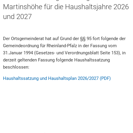
Ortsgemeinde
Martinshöhe für die Haushaltsjahre 2026
Rat & Politik
Martinshöhe
und 2027
Sicherheit & Ordnung
für
Standesamt
das
Der Ortsgemeinderat hat auf Grund der §§ 95 fort folgende der
Steuern & Wiederkehrende Beiträge
Haushaltsjahr
Gemeindeordnung für Rheinland-Pfalz in der Fassung vom
2026/2027
31.Januar 1994 (Gesetzes- und Verordnungsblatt Seite 153), in
Wahlen
derzeit geltenden Fassung folgende Haushaltssatzung
Hinweisgeberschutzgesetz
beschlossen:
Arbeitskreis Digitales
Haushaltssatzung und Haushaltsplan 2026/2027 (PDF)