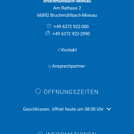
Bruchmühlbach-Miesau
Am Rathaus 2
66892 Bruchmühlbach-Miesau
+49 6372 922-000
+49 6372 922-2990
Kontakt
Ansprechpartner
ÖFFNUNGSZEITEN
Klicken, um weitere Öffnungs- oder Schließzeiten ausz
Geschlossen:
öffnet heute um 08:00 Uhr