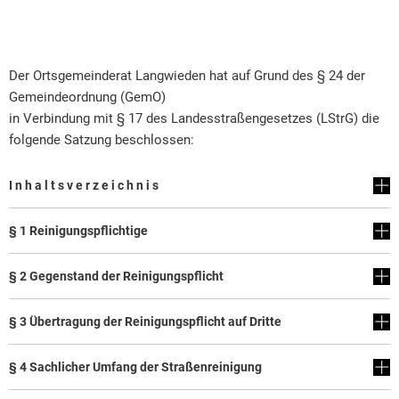
Rat & Politik
Sicherheit & Ordnung
Der Ortsgemeinderat Langwieden hat auf Grund des § 24 der
Standesamt
Gemeindeordnung (GemO)
in Verbindung mit § 17 des Landesstraßengesetzes (LStrG) die
Steuern & Wiederkehrende Beiträge
folgende Satzung beschlossen:
Wahlen
I n h a l t s v e r z e i c h n i s
Hinweisgeberschutzgesetz
Arbeitskreis Digitales
§ 1 Reinigungspflichtige
§ 2 Gegenstand der Reinigungspflicht
§ 3 Übertragung der Reinigungspflicht auf Dritte
§ 4 Sachlicher Umfang der Straßenreinigung