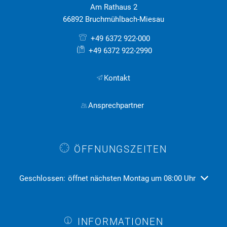
Am Rathaus 2
66892 Bruchmühlbach-Miesau
+49 6372 922-000
+49 6372 922-2990
Kontakt
Ansprechpartner
ÖFFNUNGSZEITEN
Klicken, um weitere Öffnungs- oder Schließzeiten auszublend
Geschlossen:
öffnet nächsten Montag um 08:00 Uhr
INFORMATIONEN