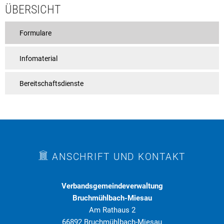
ÜBERSICHT
Rat & Politik
Sicherheit & Ordnung
Formulare
Standesamt
Infomaterial
Steuern & Wiederkehrende Beiträge
Bereitschaftsdienste
Wahlen
Hinweisgeberschutzgesetz
Arbeitskreis Digitales
ANSCHRIFT UND KONTAKT
Verbandsgemeindeverwaltung
Bruchmühlbach-Miesau
Am Rathaus 2
66892 Bruchmühlbach-Miesau