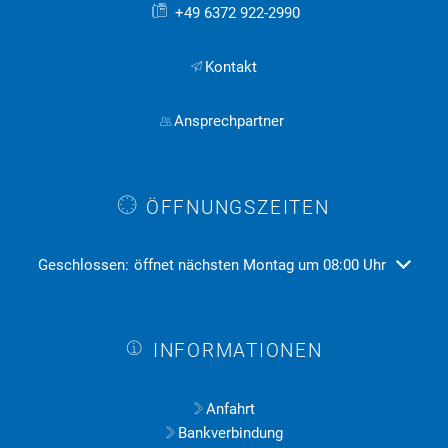
+49 6372 922-2990
Kontakt
Ansprechpartner
ÖFFNUNGSZEITEN
Klicken, um weitere Öffnungs- oder Schließzeiten auszublend
Geschlossen:
öffnet nächsten Montag um 08:00 Uhr
INFORMATIONEN
Anfahrt
Bankverbindung