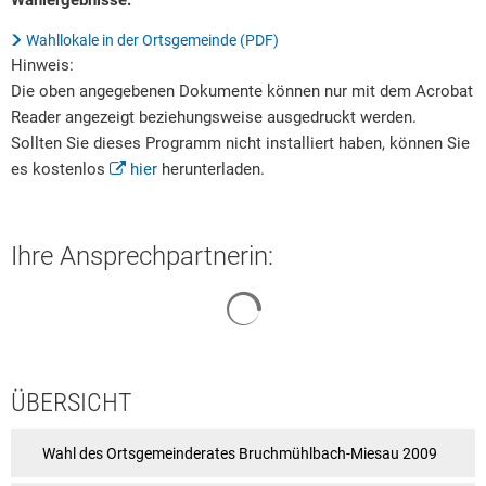
Wahlergebnisse:
Bruchmühlbach-
Rat & Politik
Wahllokale in der Ortsgemeinde (PDF)
Miesau
Hinweis:
Sicherheit & Ordnung
Die oben angegebenen Dokumente können nur mit dem Acrobat
1999
Standesamt
Reader angezeigt beziehungsweise ausgedruckt werden.
Sollten Sie dieses Programm nicht installiert haben, können Sie
Steuern & Wiederkehrende Beiträge
es kostenlos
hier
herunterladen.
Wahlen
Hinweisgeberschutzgesetz
Ihre Ansprechpartnerin:
Arbeitskreis Digitales
Suchergebnisse werden geladen
ÜBERSICHT
Wahl des Ortsgemeinderates Bruchmühlbach-Miesau 2009