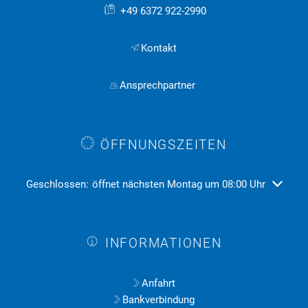
+49 6372 922-2990
Kontakt
Ansprechpartner
ÖFFNUNGSZEITEN
Klicken, um weitere Öffnungs- oder Schließzeiten auszublend
Geschlossen:
öffnet nächsten Montag um 08:00 Uhr
INFORMATIONEN
Anfahrt
Bankverbindung