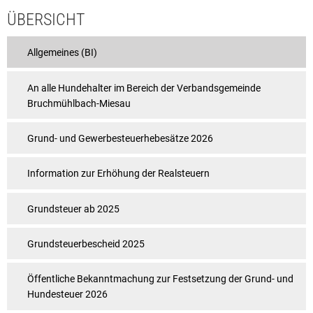
ÜBERSICHT
Rat & Politik
Sicherheit & Ordnung
Allgemeines (BI)
Standesamt
An alle Hundehalter im Bereich der Verbandsgemeinde
Steuern & Wiederkehrende Beiträge
Bruchmühlbach-Miesau
Wahlen
Grund- und Gewerbesteuerhebesätze 2026
Hinweisgeberschutzgesetz
Information zur Erhöhung der Realsteuern
Arbeitskreis Digitales
Grundsteuer ab 2025
Grundsteuerbescheid 2025
Öffentliche Bekanntmachung zur Festsetzung der Grund- und
Hundesteuer 2026