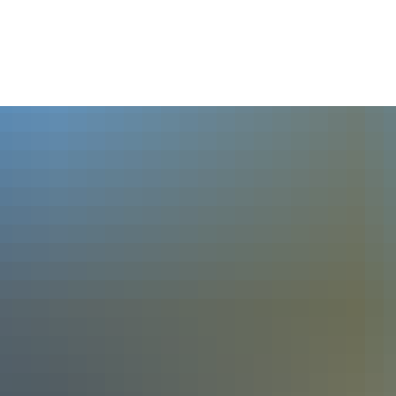
Seite einstellen
SUM
DATENSCHUTZ
BARRIEREFREIHEIT
LEICHTE SPRA
TSCHAFT & SOZIALES
VER- & ENTSORGUNG
rbeflächen & Immobilien
Strom
tenzgründer & Unternehmer
Wasser
len
Abwasser
enzentren
Müll
rtagesstätten
Formulardepot
oren
Umwelt
ige soziale Hilfen