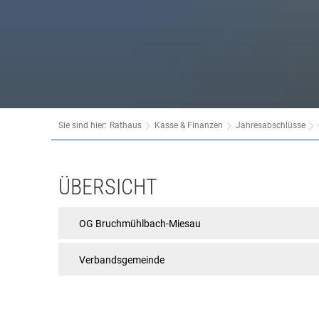
Behördenwegweiser
Tourismus
Bürgerbüro
Veranstaltungen
Kasse & Finanzen
Vereine
KFZ
Rat & Politik
Sie sind hier:
Rathaus
Kasse & Finanzen
Jahresabschlüsse
Sicherheit & Ordnung
Standesamt
OG
ÜBERSICHT
Steuern & Wiederkehrende Beiträge
Martinshöhe
OG Bruchmühlbach-Miesau
Wahlen
Hinweisgeberschutzgesetz
Verbandsgemeinde
Arbeitskreis Digitales