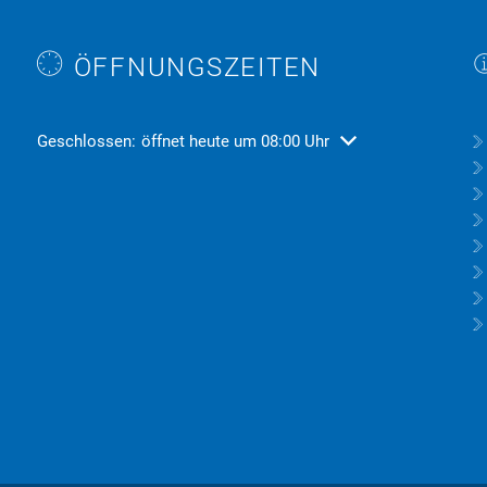
ÖFFNUNGSZEITEN
Klicken, um weitere Öffnungs- oder Schließzeiten auszublend
Geschlossen:
öffnet heute um 08:00 Uhr