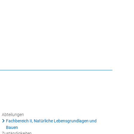
CHE
GEBÄRDENSPRACHE
VERANSTALTUNGEN
ATHAUS ONLINE
Abteilungen
Fachbereich II, Natürliche Lebensgrundlagen und
Bauen
Zuständigkeiten