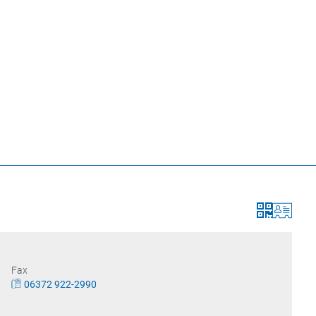
Seite einstellen
SUM
DATENSCHUTZ
BARRIEREFREIHEIT
LEICHTE SPRA
TSCHAFT & SOZIALES
VER- & ENTSORGUNG
R
rbeflächen & Immobilien
Strom
enzgründer & Unternehmer
Wasser
len
Abwasser
enzentren
Müll
rtagesstätten
Formulardepot
Fax
ren
Umwelt
06372 922-2990
ige soziale Hilfen