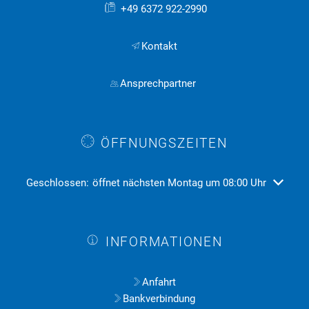
+49 6372 922-2990
Kontakt
Ansprechpartner
ÖFFNUNGSZEITEN
Klicken, um weitere Öffnungs- oder Schließzeiten auszublend
Geschlossen:
öffnet nächsten Montag um 08:00 Uhr
INFORMATIONEN
Anfahrt
Bankverbindung