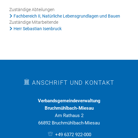
Rat & Politik
Zuständige Abteilungen
Fachbereich II, Natürliche Lebensgrundlagen und Bauen
Sicherheit & Ordnung
Zuständige Mitarbeitende
Herr Sebastian Isenbruck
Standesamt
Steuern & Wiederkehrende Beiträge
Wahlen
Hinweisgeberschutzgesetz
Arbeitskreis Digitales
ANSCHRIFT UND KONTAKT
Verbandsgemeindeverwaltung
Bruchmühlbach-Miesau
Am Rathaus 2
66892 Bruchmühlbach-Miesau
+49 6372 922-000