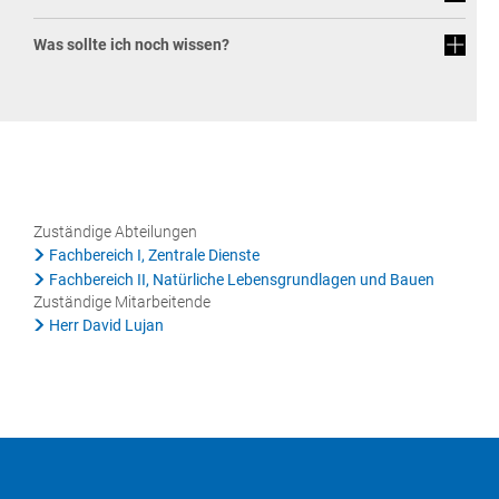
Rat & Politik
Was sollte ich noch wissen?
Sicherheit & Ordnung
Standesamt
Steuern & Wiederkehrende Beiträge
Wahlen
Zuständige Abteilungen
Hinweisgeberschutzgesetz
Fachbereich I, Zentrale Dienste
Fachbereich II, Natürliche Lebensgrundlagen und Bauen
Arbeitskreis Digitales
Zuständige Mitarbeitende
Herr David Lujan